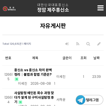
대한민국대표흥신소
정암 제주흥신소
자유게시판
Total 126,615건
1 페이지
번호
제목
글쓴이
조회
날짜
흥신소 vs 흥신소 차이 완벽
12661
정리｜불법과 합법 기준은?
이세진
1
23:39
5
N
이세진
2026-08-08
1
사설탐정 떼인돈 회수 과정 찾
12661
다가 알게 된 구미사설탐정 후
서하윤
1
22:08
4
기
N