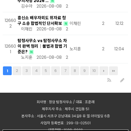
주의사항 2026 …
N
김수아
2026-08-08
2
흥신소 배우자외도 위자료 청
12660
구 소송 합법적인 단서확보
이채린
2
12:12
N
2
이채린
2026-08-08
2
탐정사무소 vs 탐정사무소 차
12660
이 완벽 정리｜불법과 합법 기
노지훈
2
12:04
1
준은?
N
노지훈
2026-08-08
2
2
3
4
5
6
7
8
9
10
1
회사명 : 정암 탐정사무소 / 대표 : 조훈래
제주지사 주소 : 제주시 건입동 51
본사주소 : 서울시 서초구 강남대로 34길8 유.엘.아이빌딩 6층
사업자 등록번호 : 299-13-02501
대표전화 : 1688-8922