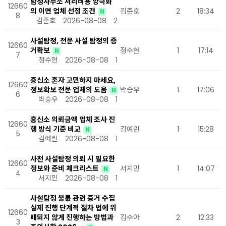
탐정사무소 처리비용 양극화
12660
의 이면 업체 선정 조건
김준호
2
18:34
N
8
김준호
2026-08-08
2
사설탐정, 전문 사설 탐정의 증
12660
거확보
정수현
1
17:14
N
7
정수현
2026-08-08
1
흥신소 혼자 고민하지 마세요,
12660
정보확보 전문 업체의 도움
박승우
1
17:06
N
6
박승우
2026-08-08
1
흥신소 의뢰금액 업체 조사 진
12660
행 방식 기준 비교
김예린
1
15:28
N
5
김예린
2026-08-08
1
사천 사설탐정 의뢰 시 필요한
12660
정보와 준비 체크리스트
서지민
1
14:07
N
4
서지민
2026-08-08
1
사설탐정 불륜 관련 증거 수집
실제 진행 단계적 절차 법에 위
12660
배되지 않게 진행하는 방법과
김수아
2
12:33
3