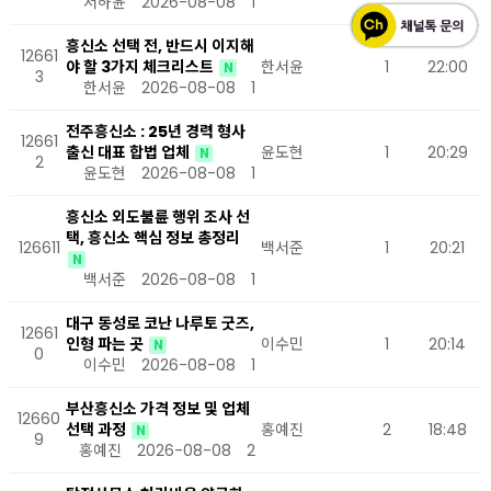
서하윤
2026-08-08
1
흥신소 선택 전, 반드시 이지해
12661
야 할 3가지 체크리스트
한서윤
1
22:00
N
3
한서윤
2026-08-08
1
전주흥신소 : 25년 경력 형사
12661
출신 대표 합법 업체
윤도현
1
20:29
N
2
윤도현
2026-08-08
1
흥신소 외도불륜 행위 조사 선
택, 흥신소 핵심 정보 총정리
126611
백서준
1
20:21
N
백서준
2026-08-08
1
대구 동성로 코난 나루토 굿즈,
12661
인형 파는 곳
이수민
1
20:14
N
0
이수민
2026-08-08
1
부산흥신소 가격 정보 및 업체
12660
선택 과정
홍예진
2
18:48
N
9
홍예진
2026-08-08
2